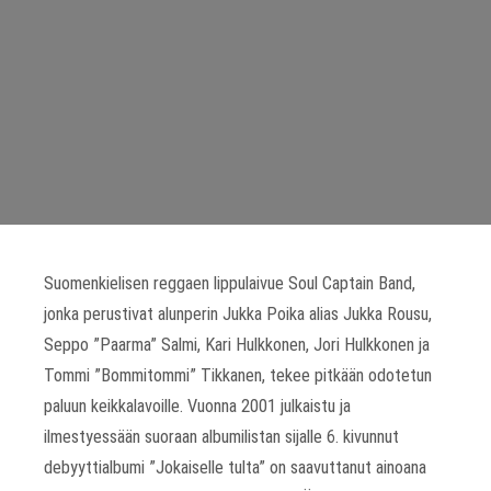
Suomenkielisen reggaen lippulaivue Soul Captain Band,
jonka perustivat alunperin Jukka Poika alias Jukka Rousu,
Seppo ”Paarma” Salmi, Kari Hulkkonen, Jori Hulkkonen ja
Tommi ”Bommitommi” Tikkanen, tekee pitkään odotetun
paluun keikkalavoille. Vuonna 2001 julkaistu ja
ilmestyessään suoraan albumilistan sijalle 6. kivunnut
debyyttialbumi ”Jokaiselle tulta” on saavuttanut ainoana