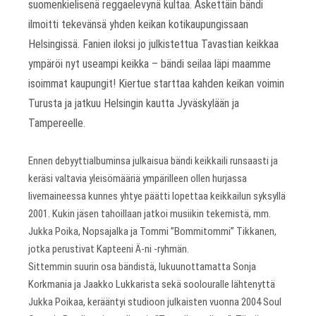
suomenkielisenä reggaelevynä kultaa. Äskettäin bändi
ilmoitti tekevänsä yhden keikan kotikaupungissaan
Helsingissä. Fanien iloksi jo julkistettua Tavastian keikkaa
ympäröi nyt useampi keikka – bändi seilaa läpi maamme
isoimmat kaupungit! Kiertue starttaa kahden keikan voimin
Turusta ja jatkuu Helsingin kautta Jyväskylään ja
Tampereelle.
Ennen debyyttialbuminsa julkaisua bändi keikkaili runsaasti ja
keräsi valtavia yleisömääriä ympärilleen ollen hurjassa
livemaineessa kunnes yhtye päätti lopettaa keikkailun syksyllä
2001. Kukin jäsen tahoillaan jatkoi musiikin tekemistä, mm.
Jukka Poika, Nopsajalka ja Tommi ”Bommitommi” Tikkanen,
jotka perustivat Kapteeni Ä-ni -ryhmän.
Sittemmin suurin osa bändistä, lukuunottamatta Sonja
Korkmania ja Jaakko Lukkarista sekä soolouralle lähtenyttä
Jukka Poikaa, kerääntyi studioon julkaisten vuonna 2004 Soul