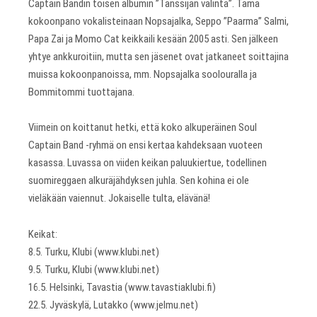
Captain Bandin toisen albumin ”Tanssijan valinta”. Tämä
kokoonpano vokalisteinaan Nopsajalka, Seppo ”Paarma” Salmi,
Papa Zai ja Momo Cat keikkaili kesään 2005 asti. Sen jälkeen
yhtye ankkuroitiin, mutta sen jäsenet ovat jatkaneet soittajina
muissa kokoonpanoissa, mm. Nopsajalka soolouralla ja
Bommitommi tuottajana.
Viimein on koittanut hetki, että koko alkuperäinen Soul
Captain Band -ryhmä on ensi kertaa kahdeksaan vuoteen
kasassa. Luvassa on viiden keikan paluukiertue, todellinen
suomireggaen alkuräjähdyksen juhla. Sen kohina ei ole
vieläkään vaiennut. Jokaiselle tulta, elävänä!
Keikat:
8.5. Turku, Klubi (www.klubi.net)
9.5. Turku, Klubi (www.klubi.net)
16.5. Helsinki, Tavastia (www.tavastiaklubi.fi)
22.5. Jyväskylä, Lutakko (www.jelmu.net)