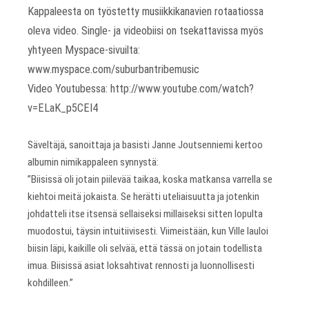
Kappaleesta on työstetty musiikkikanavien rotaatiossa
oleva video. Single- ja videobiisi on tsekattavissa myös
yhtyeen Myspace-sivuilta:
www.myspace.com/suburbantribemusic
Video Youtubessa: http://www.youtube.com/watch?
v=ELaK_p5CEI4
Säveltäjä, sanoittaja ja basisti Janne Joutsenniemi kertoo
albumin nimikappaleen synnystä:
”Biisissä oli jotain piilevää taikaa, koska matkansa varrella se
kiehtoi meitä jokaista. Se herätti uteliaisuutta ja jotenkin
johdatteli itse itsensä sellaiseksi millaiseksi sitten lopulta
muodostui, täysin intuitiivisesti. Viimeistään, kun Ville lauloi
biisin läpi, kaikille oli selvää, että tässä on jotain todellista
imua. Biisissä asiat loksahtivat rennosti ja luonnollisesti
kohdilleen.”