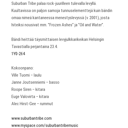
Suburban Tribe palaa rock-juurilleen tulevalla levyllä.
Kuultavissa on paljon samoja tunnuselementtejä kuin bändin
omaa nimeä kantaneessa menestyslevyssä (v. 2001), josta
hiteiksi nousivat mm. ”Frozen Ashes” ja ”Oil and Water”.
Bändi heittää täysmittaisen levyjulkkarikeikan Helsingin
Tavastialla perjantaina 23.4.
1Y0-264
Kokoonpano:
Ville Tuomi – laulu
Janne Joutsenniemi – basso
Roope Siren – kitara
Euge Valovirta – kitara
Alec Hirst-Gee – rummut
www.suburbantribe.com
www.myspace.com/suburbantribemusic