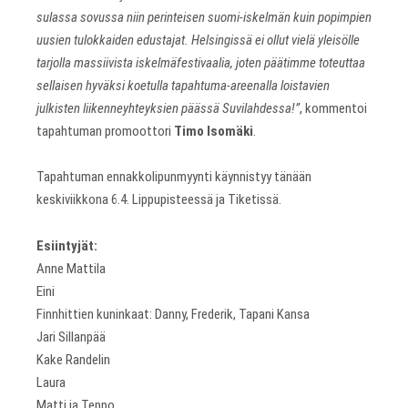
sulassa sovussa niin perinteisen suomi-iskelmän kuin popimpien
uusien tulokkaiden edustajat. Helsingissä ei ollut vielä yleisölle
tarjolla massiivista iskelmäfestivaalia, joten päätimme toteuttaa
sellaisen hyväksi koetulla tapahtuma-areenalla loistavien
julkisten liikenneyhteyksien päässä Suvilahdessa!”
, kommentoi
tapahtuman promoottori
Timo Isomäki
.
Tapahtuman ennakkolipunmyynti käynnistyy tänään
keskiviikkona 6.4. Lippupisteessä ja Tiketissä.
Esiintyjät:
Anne Mattila
Eini
Finnhittien kuninkaat: Danny, Frederik, Tapani Kansa
Jari Sillanpää
Kake Randelin
Laura
Matti ja Teppo