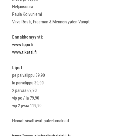
Neljänsuora
Paula Koivuniemi
Virve Rosti, Freeman & Menneisyyden Vangit
Ennakkomyynti:
www.lippu.fi
www.tiketti.fi
Liput:
pe päivälippu 39,90
la päivälippu 39,90
2 päivää 69,90
vip pe / la 79,90
vip 2 pvää 119,90.
Hinnat sisältävät palvelumaksut