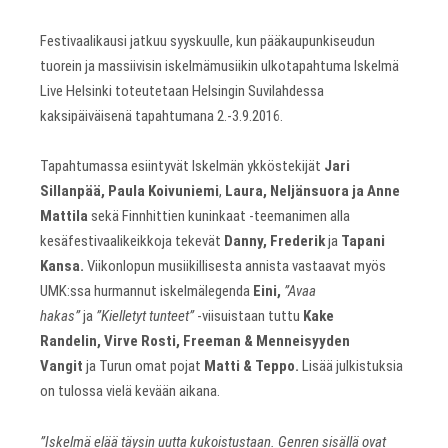
Festivaalikausi jatkuu syyskuulle, kun pääkaupunkiseudun
tuorein ja massiivisin iskelmämusiikin ulkotapahtuma Iskelmä
Live Helsinki toteutetaan Helsingin Suvilahdessa
kaksipäiväisenä tapahtumana 2.-3.9.2016.
Tapahtumassa esiintyvät Iskelmän ykköstekijät
Jari
Sillanpää, Paula Koivuniemi
,
Laura, Neljänsuora ja Anne
Mattila
sekä
Finnhittien kuninkaat -teemanimen alla
kesäfestivaalikeikkoja tekevät
Danny, Frederik
ja
Tapani
Kansa.
Viikonlopun musiikillisesta annista vastaavat myös
UMK:ssa hurmannut iskelmälegenda
Eini,
”Avaa
hakas”
ja
”Kielletyt tunteet”
-viisuistaan tuttu
Kake
Randelin, Virve Rosti, Freeman & Menneisyyden
Vangit
ja
Turun omat pojat
Matti & Teppo.
Lisää julkistuksia
on tulossa vielä kevään aikana.
”Iskelmä elää täysin uutta kukoistustaan. Genren sisällä ovat