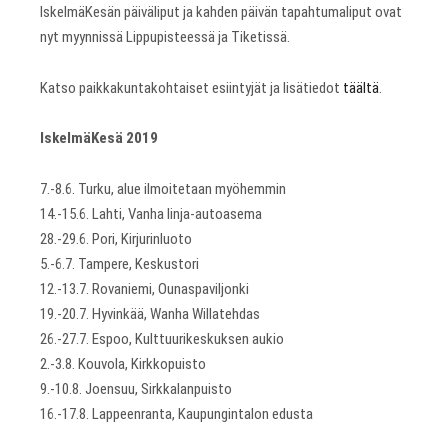
IskelmäKesän päiväliput ja kahden päivän tapahtumaliput ovat
nyt myynnissä Lippupisteessä ja Tiketissä.
Katso paikkakuntakohtaiset esiintyjät ja lisätiedot
täältä
.
IskelmäKesä 2019
7.-8.6. Turku, alue ilmoitetaan myöhemmin
14.-15.6. Lahti, Vanha linja-autoasema
28.-29.6. Pori, Kirjurinluoto
5.-6.7. Tampere, Keskustori
12.-13.7. Rovaniemi, Ounaspaviljonki
19.-20.7. Hyvinkää, Wanha Willatehdas
26.-27.7. Espoo, Kulttuurikeskuksen aukio
2.-3.8. Kouvola, Kirkkopuisto
9.-10.8. Joensuu, Sirkkalanpuisto
16.-17.8. Lappeenranta, Kaupungintalon edusta