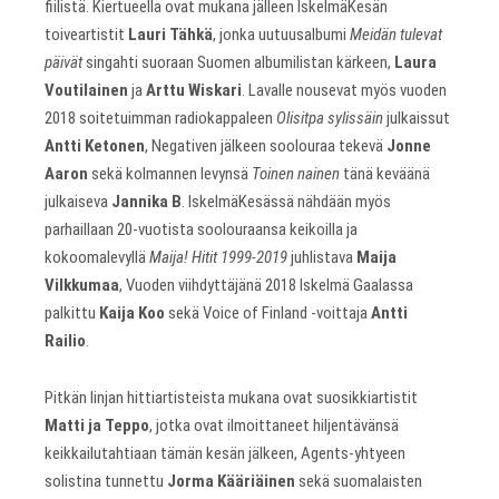
fiilistä. Kiertueella ovat mukana jälleen IskelmäKesän
toiveartistit
Lauri Tähkä
, jonka uutuusalbumi
Meidän tulevat
päivät
singahti suoraan Suomen albumilistan kärkeen,
Laura
Voutilainen
ja
Arttu Wiskari
. Lavalle nousevat myös vuoden
2018 soitetuimman radiokappaleen
Olisitpa sylissäin
julkaissut
Antti Ketonen
, Negativen jälkeen soolouraa tekevä
Jonne
Aaron
sekä kolmannen levynsä
Toinen nainen
tänä keväänä
julkaiseva
Jannika B
. IskelmäKesässä nähdään myös
parhaillaan 20-vuotista soolouraansa keikoilla ja
kokoomalevyllä
Maija! Hitit 1999-2019
juhlistava
Maija
Vilkkumaa
, Vuoden viihdyttäjänä 2018 Iskelmä Gaalassa
palkittu
Kaija Koo
sekä Voice of Finland -voittaja
Antti
Railio
.
Pitkän linjan hittiartisteista mukana ovat suosikkiartistit
Matti ja Teppo
, jotka ovat ilmoittaneet hiljentävänsä
keikkailutahtiaan tämän kesän jälkeen, Agents-yhtyeen
solistina tunnettu
Jorma Kääriäinen
sekä suomalaisten