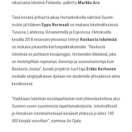
rakastama Iskelmä-Finlandia -palkittu
Markku Aro
.
Tänä kesänä pitkästä aikaa festarikeikoilla nähtävä Suomi-
rockin jättiläinen
Eppu Normaali
on mukana IskelmäKesässä
Turussa, Lahdessa, Rovaniemellä ja Espoossa. Himoksella
kesällä 2018 ensiesiintymisensä tehnyt
Raskasta Iskelmää
on mukana jokaisella kiertuepaikkakunnalla. ”
Raskasta
Iskelmää on puhtaasti kesäproggis, festareiden bilebändi, joka
on meiningiltään nopeampi, iloisempi ja suoraviivaisempi kuin
Raskasta Joulua
”, kuvaili projektin tuottaja
Erkko Korhonen
medialle singlejulkaisun
Ajetaan me tandemilla
yhteydessä viime
kesäkuussa.
”
Kaikkiaan Iskelmän kesätapahtumat ovat yhteenlaskettuna yksi
Suomen suven suurimmista tapahtumaketjuista. IskelmäKesät
ja Himoksen Iskelmäfestivaali keräävät yhdessä jo lähes 100
000 kävijää vuosittain
”, summaa Ari Ojala.