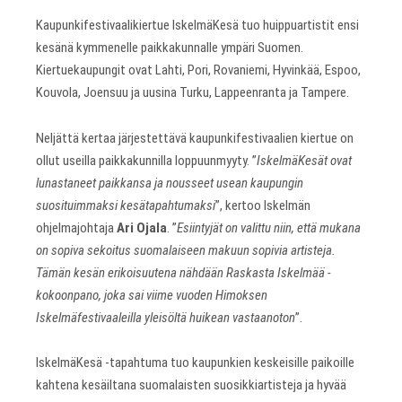
Kaupunkifestivaalikiertue IskelmäKesä tuo huippuartistit ensi
kesänä kymmenelle paikkakunnalle ympäri Suomen.
Kiertuekaupungit ovat Lahti, Pori, Rovaniemi, Hyvinkää, Espoo,
Kouvola, Joensuu ja uusina Turku, Lappeenranta ja Tampere.
Neljättä kertaa järjestettävä kaupunkifestivaalien kiertue on
ollut useilla paikkakunnilla loppuunmyyty. ”
IskelmäKesät ovat
lunastaneet paikkansa ja nousseet usean kaupungin
suosituimmaksi kesätapahtumaksi
”, kertoo Iskelmän
ohjelmajohtaja
Ari Ojala
. ”
Esiintyjät on valittu niin, että mukana
on sopiva sekoitus suomalaiseen makuun sopivia artisteja.
Tämän kesän erikoisuutena nähdään Raskasta Iskelmää -
kokoonpano, joka sai viime vuoden Himoksen
Iskelmäfestivaaleilla yleisöltä huikean vastaanoton
”.
IskelmäKesä -tapahtuma tuo kaupunkien keskeisille paikoille
kahtena kesäiltana suomalaisten suosikkiartisteja ja hyvää