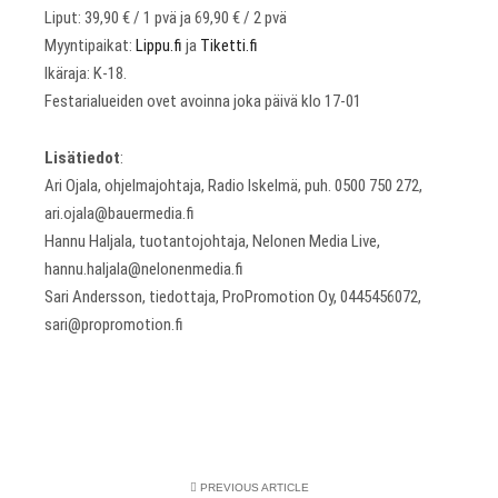
Liput: 39,90 € / 1 pvä ja 69,90 € / 2 pvä
Myyntipaikat:
Lippu.fi
ja
Tiketti.fi
Ikäraja: K-18.
Festarialueiden ovet avoinna joka päivä klo 17-01
Lisätiedot
:
Ari Ojala, ohjelmajohtaja, Radio Iskelmä, puh. 0500 750 272,
ari.ojala@bauermedia.fi
Hannu Haljala, tuotantojohtaja, Nelonen Media Live,
hannu.haljala@nelonenmedia.fi
Sari Andersson, tiedottaja, ProPromotion Oy, 0445456072,
sari@propromotion.fi
PREVIOUS ARTICLE