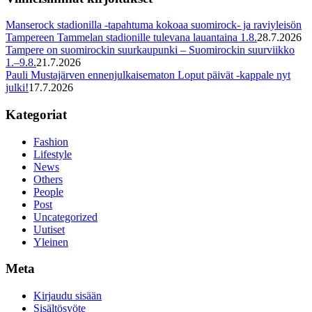
Manserock stadionilla -tapahtuma kokoaa suomirock- ja raviyleisön
Tampereen Tammelan stadionille tulevana lauantaina 1.8.
28.7.2026
Tampere on suomirockin suurkaupunki – Suomirockin suurviikko
1.–9.8.
21.7.2026
Pauli Mustajärven ennenjulkaisematon Loput päivät -kappale nyt
julki!
17.7.2026
Kategoriat
Fashion
Lifestyle
News
Others
People
Post
Uncategorized
Uutiset
Yleinen
Meta
Kirjaudu sisään
Sisältösyöte