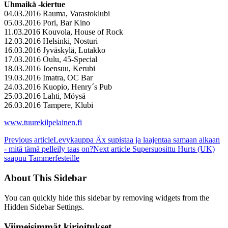
Uhmaikä -kiertue
04.03.2016 Rauma, Varastoklubi
05.03.2016 Pori, Bar Kino
11.03.2016 Kouvola, House of Rock
12.03.2016 Helsinki, Nosturi
16.03.2016 Jyväskylä, Lutakko
17.03.2016 Oulu, 45-Special
18.03.2016 Joensuu, Kerubi
19.03.2016 Imatra, OC Bar
24.03.2016 Kuopio, Henry´s Pub
25.03.2016 Lahti, Möysä
26.03.2016 Tampere, Klubi
www.tuurekilpelainen.fi
Previous article
Levykauppa Äx supistaa ja laajentaa samaan aikaan
- mitä tämä pelleily taas on?
Next article
Supersuosittu Hurts (UK)
saapuu Tammerfesteille
About This Sidebar
You can quickly hide this sidebar by removing widgets from the
Hidden Sidebar Settings.
Viimeisimmät kirjoitukset