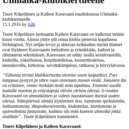
Uhmaikä-klubikiertueelle
Tuure Kilpeläinen ja Kaihon Karavaani maaliskuussa Uhmaikä-
klubikiertueelle
15.1.2016
by
Julli
Tuure Kilpeläisen luotsaama Kaihon Karavaani on kulkenut tietään
kuusi vuotta. Alussa yhtye piti omaa klubia pienessä kuppilassa
Helsingissä. Nyt neljän levyn ja ahkeran keikkailun myötä ihmiset
ovat löytäneet Karavaanin melodisen ja rytmikkään, kaihon ja
rillumarein sekoituksen. Karavaani on nähty isoilla kesäfestareilla,
klubeilla, yökerhoissa, korpihotelleissa, konserttisaleissa,
tanssilavoilla, kirkoissa, savottakämpässä, ratikassa ja höyrylaivassa.
”Tällaista tiivistä klubikiertuetta olemme usein kaipailleet. Pari
lamppua pystyyn ja sitten vaan annetaan musan viedä. Jokainen ilta
on erilainen, emme itsekään tiedä mitä tapahtuu. Etsimme uusille
lauluille muotoa ja esitystapoja elävän yleisön edessä. 6-vuotias
Karavaani on uhmaikäinen ja valmis haastamaan itsensä uuden
edessä. Näköpiirissä siintää löytämisen iloa, loputonta spekulointia,
hullaantumista, itkupotkuraivareita, kiukuttelua, taantumista ja
epärealistisia fantasioita, kaikkea siis mitä kunnon uhmaikä pitää
sisällään”
, Tuure Kilpeläinen kommentoi.
Tuure Kilpeläinen ja Kaihon Karavaani: